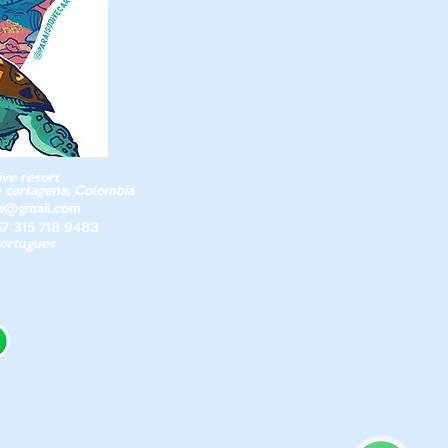
ve resort
n cartagena, Colom
bia
na@gmail.com
57 315 718 9483
Portugues