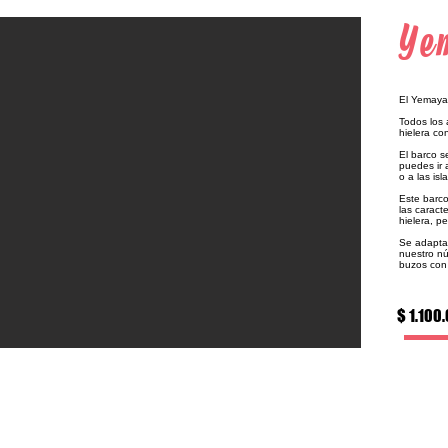
Ye
El Yemaya
Todos los 
hielera con
El barco s
puedes ir a
o a las is
Este barc
las caract
hielera, p
Se adapta
nuestro n
buzos con
$ 1.100
alrededores de Cartagena albergan corales saludables y