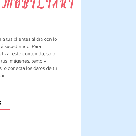
NMOBILIARI
ones de personas
% de las especies
iones y las tormentas,
ca y farmacéutica,
ono en oxígeno (más de
a tus clientes al día con lo
tá sucediendo. Para
lizar este contenido, solo
 tus imágenes, texto y
, o conecta los datos de tu
ión.
S