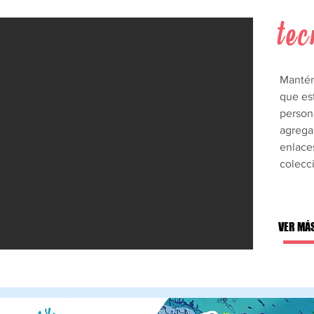
tec
Mantén 
que es
persona
agrega
enlaces
colecc
VER MÁ