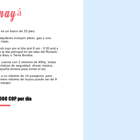
mayá
 es un barco de 25 pies.
alquileres incluyen piloto, gas y una
 hielo.
erá tuyo por el día (est 8 am - 3:30 pm) y
 la isla principal en las islas del Rosario,
las Baru o Tierra Bomba.
o cuenta con 2 motores de 90hp, todas
erísticas de seguridad, showr, música,
equeña terraza para tomar el sol.
 a un máximo de 14 pasajeros, pero
úmero máximo de buzos puede ser de 9
 equipo.
.000 COP por día
 un turismo próspero.