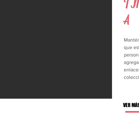
I
coral proporcionan alimentos e ingresos diarios a mill
 Bocachica), brindan un hogar para crecer a más del 25 
 a las comunidades costeras de la erosión, las inundac
A
millones de dólares en ingresos para industrias turísti
r el cambio climático al convertir el dióxido de carb
eno en nuestra atmósfera proviene de los corales).
Mantén 
que es
persona
agrega
enlaces
colecc
VER MÁ