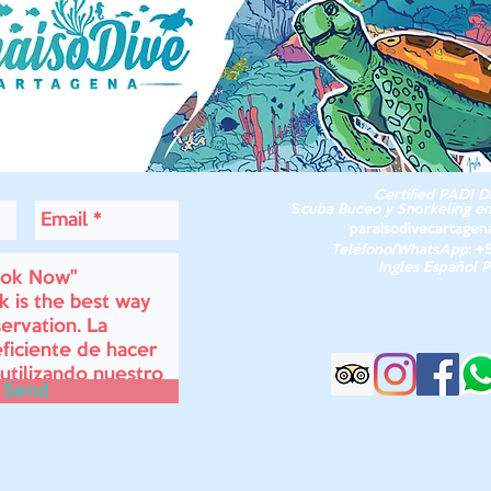
Certified
PADI
Di
S
cuba Buceo y Sn
o
rkeling e
paraisodivecartage
Teléfono/
WhatsApp
: +
Ingles Español 
Send